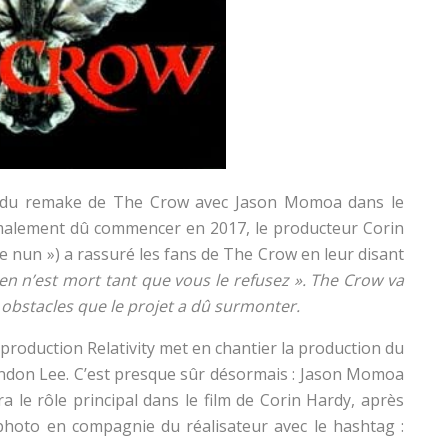
é du remake de The Crow avec Jason Momoa dans le
rmalement dû commencer en 2017, le producteur Corin
he nun ») a rassuré les fans de The Crow en leur disant
ien n’est mort tant que vous le refusez ». The Crow va
 obstacles que le projet a dû surmonter.
 production Relativity met en chantier la production du
randon Lee. C’est presque sûr désormais : Jason Momoa
a le rôle principal dans le film de Corin Hardy, après
hoto en compagnie du réalisateur avec le hashtag :