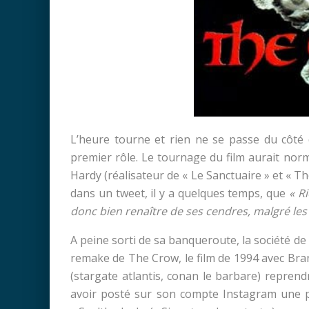
L’heure tourne et rien ne se passe du côt
premier rôle. Le tournage du film aurait no
Hardy (réalisateur de « Le Sanctuaire » et « T
dans un tweet, il y a quelques temps, que
« R
donc bien renaître de ses cendres, malgré les
A peine sorti de sa banqueroute, la société de
remake de
The Cro
w
, le film de 1994 avec B
(stargate atlantis, conan le barbare) reprendr
avoir posté sur son compte Instagram une p