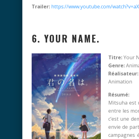
Trailer:
https://www.youtube.com/watch?v=a
6. YOUR NAME.
Titre:
Your 
Genre:
Anim
Réalisateur:
Animation
Résumé:
Mitsuha est u
entre les mo
c’est une dem
envie de part
campagnes él