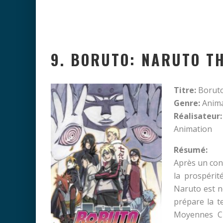
9. BORUTO: NARUTO T
Titre:
Boruto
Genre:
Anima
Réalisateur:
Animation
Résumé:
Après un conf
la prospérit
Naruto est 
prépare la t
Moyennes Cl