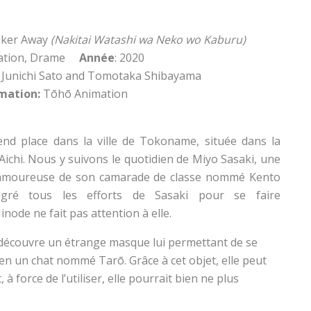
sker Away
(Nakitai Watashi wa Neko wo Kaburu)
ation, Drame
Année
: 2020
Junichi Sato and Tomotaka Shibayama
imation:
Tōhō Animation
rend place dans la ville de Tokoname, située dans la
Aichi. Nous y suivons le quotidien de Miyo Sasaki, une
 amoureuse de son camarade de classe nommé Kento
lgré tous les efforts de Sasaki pour se faire
node ne fait pas attention à elle.
e découvre un étrange masque lui permettant de se
en un chat nommé Tarō. Grâce à cet objet, elle peut
à force de l’utiliser, elle pourrait bien ne plus