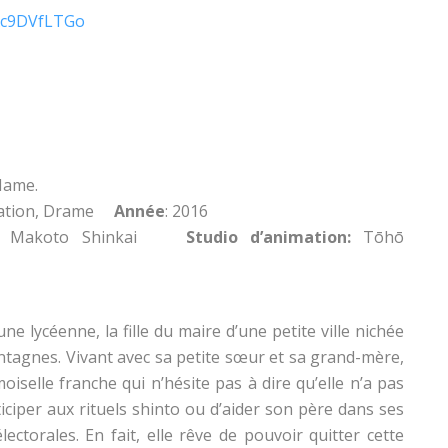
Xc9DVfLTGo
Name.
ation, Drame
Année
: 2016
Makoto Shinkai
Studio d’animation:
Tōhō
ne lycéenne, la fille du maire d’une petite ville nichée
ntagnes. Vivant avec sa petite sœur et sa grand-mère,
oiselle franche qui n’hésite pas à dire qu’elle n’a pas
iciper aux rituels shinto ou d’aider son père dans ses
ectorales. En fait, elle rêve de pouvoir quitter cette