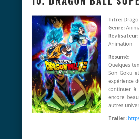
10. DRAGON BALL SUP
Titre:
Dragon
Genre:
Anima
Réalisateur:
Animation
Résumé:
Quelques tem
Son Goku et 
expérience d
continuer à 
encore beauc
autres univer
Trailer:
http