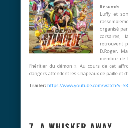
Résumé:
Luffy et so
rassembleme
organisé par
corsaires, 
retrouvent p
D.Roger. Ma
membre de l’
l’héritier du démon ». Au cours de cet af
dangers attendent les Chapeaux de paille et d’
Trailer:
https://www.youtube.com/watch?v=
7. A WHISKER AWAY