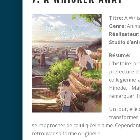
Titre:
A Whi
Genre:
Anim
Réalisateur:
Studio d’an
Résumé:
L’histoire p
préfecture d’
collégienne
Hinode. Ma
remarquer, Hi
Un jour, ell
transformer 
se rapprocher de celui qu’elle aime. Cependant, 
retrouver sa forme originelle…