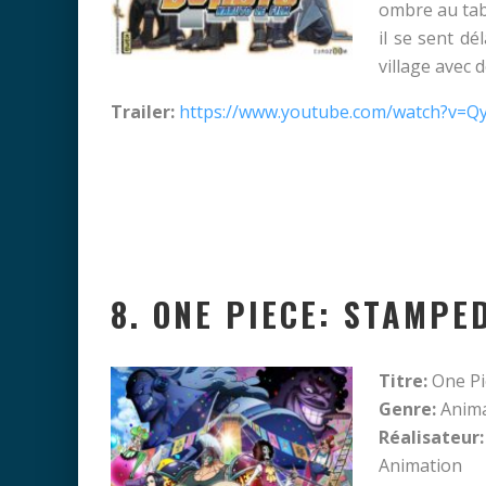
ombre au tabl
il se sent d
village avec 
Trailer:
https://www.youtube.com/watch?v=
8. ONE PIECE: STAMPE
Titre:
One Pi
Genre:
Anima
Réalisateur:
Animation