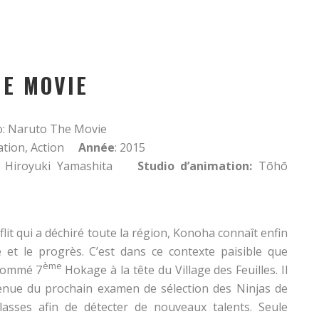
HE MOVIE
: Naruto The Movie
tion, Action
Année
: 2015
Hiroyuki Yamashita
Studio d’animation:
Tōhō
lit qui a déchiré toute la région, Konoha connaît enfin
é et le progrès. C’est dans ce contexte paisible que
ème
nommé 7
Hokage à la tête du Village des Feuilles. Il
enue du prochain examen de sélection des Ninjas de
asses afin de détecter de nouveaux talents. Seule