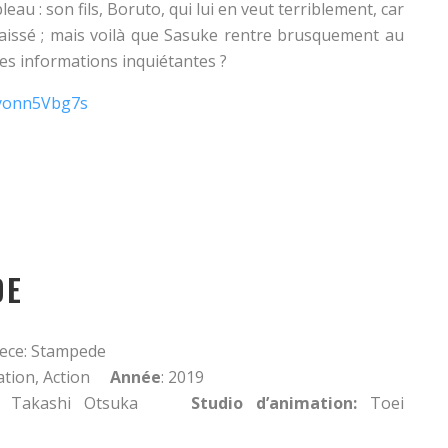
eau : son fils, Boruto, qui lui en veut terriblement, car
élaissé ; mais voilà que Sasuke rentre brusquement au
des informations inquiétantes ?
Qyonn5Vbg7s
DE
ece: Stampede
tion, Action
Année
: 2019
Takashi Otsuka
Studio d’animation:
Toei