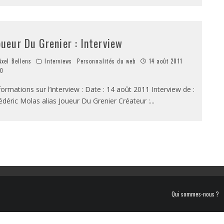
oueur Du Grenier : Interview
xel Bellens
Interviews
Personnalités du web
14 août 2011
0
formations sur l’interview : Date : 14 août 2011 Interview de :
édéric Molas alias Joueur Du Grenier Créateur :
...
Qui sommes-nous ?