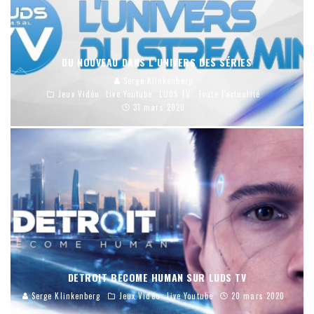
DU NOUVEAU DANS L’UNIVERS DES SÉRIES
Serge Klinkenberg
Jeux Vidéo
Live Youtube
LUDS TV
Toute l'actualité
31 mars 2020
DETROIT BECOME HUMAN SUR LUDS TV
Serge Klinkenberg
Jeux Vidéo
Live Youtube
20 mars 2020