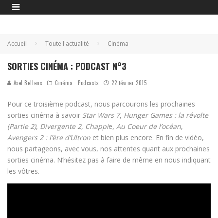
Accueil
Toute l'actualité
Cinéma
SORTIES CINÉMA : PODCAST N°3
Axel Bellens
Cinéma
Podcasts
22 février 2015
Pour ce troisième podcast, nous parcourons les prochaines
sorties cinéma à savoir
Star Wars 7
,
Hunger Games : la révolte
(Partie 2)
,
Divergente 2
,
Chappi
e,
Au Coeur de l’océan
,
Avengers 2 : l’ère d’Ultron
et bien plus encore. En fin de vidéo,
nous partageons, avec vous, nos attentes quant aux prochaines
sorties cinéma. N’hésitez pas à faire de même en nous indiquant
les vôtres.