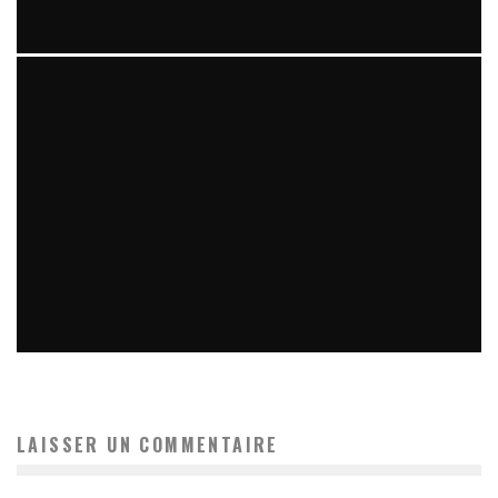
AVATAR : PODCAST N°2
Axel Bellens
Cinéma
Podcasts
18 janvier 2015
PODCASTS : DÉCOUVREZ NOTRE PREMIÈRE VIDÉO
Axel Bellens
Podcasts
27 septembre 2014
LAISSER UN COMMENTAIRE