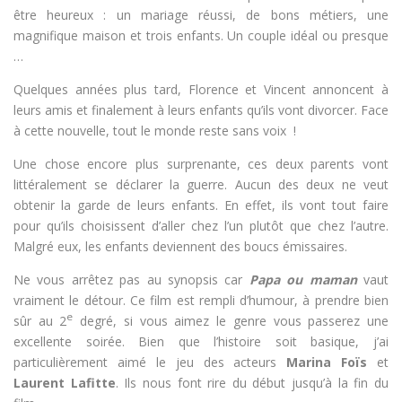
être heureux : un mariage réussi, de bons métiers, une
magnifique maison et trois enfants. Un couple idéal ou presque
…
Quelques années plus tard, Florence et Vincent annoncent à
leurs amis et finalement à leurs enfants qu’ils vont divorcer. Face
à cette nouvelle, tout le monde reste sans voix !
Une chose encore plus surprenante, ces deux parents vont
littéralement se déclarer la guerre. Aucun des deux ne veut
obtenir la garde de leurs enfants. En effet, ils vont tout faire
pour qu’ils choisissent d’aller chez l’un plutôt que chez l’autre.
Malgré eux, les enfants deviennent des boucs émissaires.
Ne vous arrêtez pas au synopsis car
Papa ou maman
vaut
vraiment le détour. Ce film est rempli d’humour, à prendre bien
e
sûr au 2
degré, si vous aimez le genre vous passerez une
excellente soirée. Bien que l’histoire soit basique, j’ai
particulièrement aimé le jeu des acteurs
Marina Foïs
et
Laurent Lafitte
. Ils nous font rire du début jusqu’à la fin du