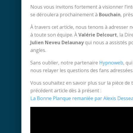
Nous vous invitons fortement à visionner l’inte
se déroulera prochainement à
Bouchain
, prè
À travers cet article, nous tenons à adresser
à toute son équipe. À
Valérie Delcourt
, la Di
Julien Neveu Delaunay
qui nous a assistés po
angles.
Sans oublier, notre partenaire
Hypnoweb
, qu
nous relayer les questions des fans adressée
Vous souhaitez en savoir plus sur la pièce de 
précédent article dès à présent :
La Bonne Planque remaniée par Alexis Desse