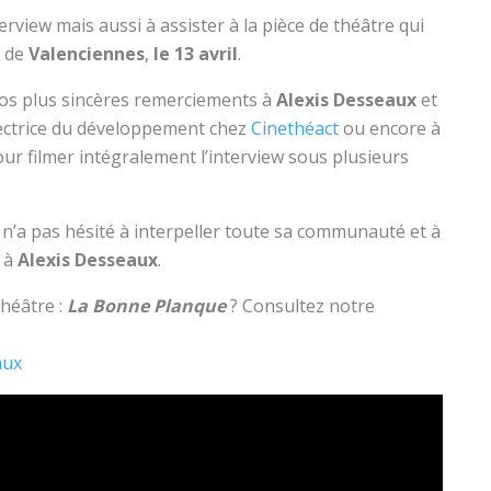
rview mais aussi à assister à la pièce de théâtre qui
s de
Valenciennes
,
le 13 avril
.
 nos plus sincères remerciements à
Alexis Desseaux
et
rectrice du développement chez
Cinethéact
ou encore à
ur filmer intégralement l’interview sous plusieurs
i n’a pas hésité à interpeller toute sa communauté et à
s à
Alexis Desseaux
.
théâtre :
La Bonne Planque
? Consultez notre
aux