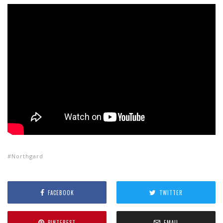
Northgard
FACEBOOK
TWITTER
PINTEREST
EMAIL