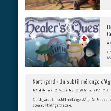
H
C
A
He
Ma
Northgard : Un subtil mélange d’Ag
Axel Bellens
Jeux Vidéo
28 février 2017
0
Northgard : Un subtil mélange d’Age Of Empires e
Steam, Northgard attire
...