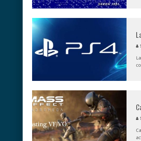
L
S
La
co
C
S
Ca
ac