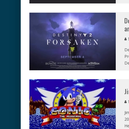
D
a
S
De
Pr
De
J
S
Ji
20
He