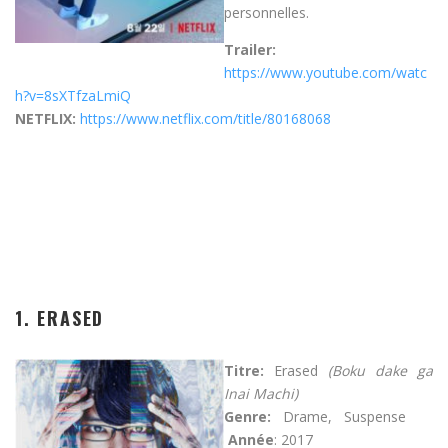
personnelles.
Trailer:
https://www.youtube.com/watc
h?v=8sXTfzaLmiQ
NETFLIX:
https://www.netflix.com/title/80168068
1.
ERASED
Titre:
Erased
(Boku dake ga
Inai Machi)
Genre:
Drame, Suspense
Année
: 2017