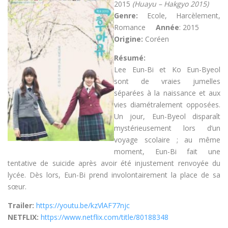
2015
(Huayu – Hakgyo 2015)
Genre:
Ecole, Harcèlement,
Romance
Année
: 2015
Origine:
Coréen
Résumé:
Lee Eun-Bi et Ko Eun-Byeol
sont de vraies jumelles
séparées à la naissance et aux
vies diamétralement opposées.
Un jour, Eun-Byeol disparaît
mystérieusement lors d’un
voyage scolaire ; au même
moment, Eun-Bi fait une
tentative de suicide après avoir été injustement renvoyée du
lycée. Dès lors, Eun-Bi prend involontairement la place de sa
sœur.
Trailer:
https://youtu.be/kzVlAF77njc
NETFLIX:
https://www.netflix.com/title/80188348