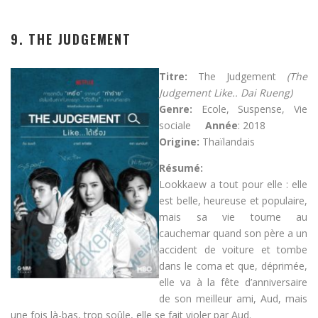
9. THE JUDGEMENT
Titre:
The Judgement
(The
Judgement Like.. Dai Rueng)
Genre:
Ecole, Suspense, Vie
sociale
Année
: 2018
Origine:
Thaïlandais
Résumé:
Lookkaew a tout pour elle : elle
est belle, heureuse et populaire,
mais sa vie tourne au
cauchemar quand son père a un
accident de voiture et tombe
dans le coma et que, déprimée,
elle va à la fête d’anniversaire
de son meilleur ami, Aud, mais
une fois là-bas, trop soûle, elle se fait violer par Aud.