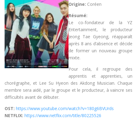
Origine:
Coréen
Résumé:
Le co-fondateur de la YZ
Entertainment, le producteur
Jeong Tae Gyeong, réapparaît
après 8 ans d’absence et décide
de former un nouveau groupe
mixte.
Pour cela, il regroupe des
apprentis et apprenties, un
chorégraphe, et Lee Su Hyeon des Akdong Musician. Chaque
membre sera aidé, par le groupe et le producteur, à vaincre ses
difficultés avant de débuter.
OST:
https://www.youtube.com/watch?v=180g6BVUrds
NETFLIX:
https://www.netflix.com/title/80225526