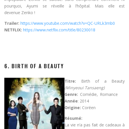
pourquoi, Ayumi se réveille à l’hôpital. Mais elle est
devenue Zenko !
Trailer:
https://www.youtube.com/watch?v=QC-URLk3mb0
NETFLIX:
https://www.netflix.com/title/80230018
6. BIRTH OF A BEAUTY
Titre:
Birth of a Beauty
(Minyeoui Tansaeng)
Genre:
Comédie, Romance
Année
: 2014
Origine:
Coréen
Résumé:
La vie n’a pas fait de cadeaux à