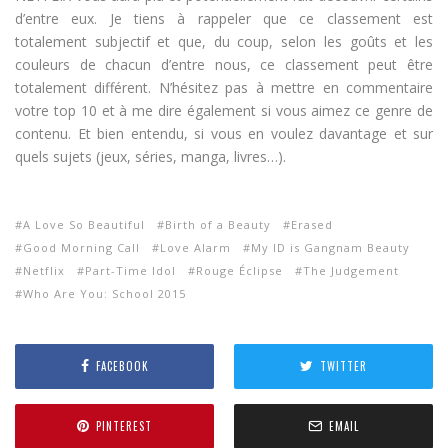
d’entre eux. Je tiens à rappeler que ce classement est
totalement subjectif et que, du coup, selon les goûts et les
couleurs de chacun d’entre nous, ce classement peut être
totalement différent. N’hésitez pas à mettre en commentaire
votre top 10 et à me dire également si vous aimez ce genre de
contenu. Et bien entendu, si vous en voulez davantage et sur
quels sujets (jeux, séries, manga, livres…).
A Love So Beautiful
Birth of a Beauty
Erased
Good Morning Call
Love Alarm
My ID is Gangnam Beauty
Netflix
Part-Time Idol
Rouge Éclipse
The Judgement
Who Are You: School 2015
FACEBOOK
TWITTER
PINTEREST
EMAIL