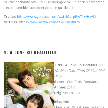
Mi-Rae déchante vite. Seul Do Kyung-Seok, un ancien camarade
d’école, semble l’apprécier pour ce qu’elle est.
Trailer:
https://www.youtube.com/watch?v=pBwTLwHzV8I
NETFLIX:
https://www.netflix.com/title/81030026
4. A LOVE SO BEAUTIFUL
Titre:
A Love So Beautiful
(Zhi
Wo Men Dan Chun Di Xiao Mei
Hao)
Genre:
Comédie, Romance
Année
: 2017
Origine:
Chinois
Résumé:
Chen Xiao Xi est une lycéenne