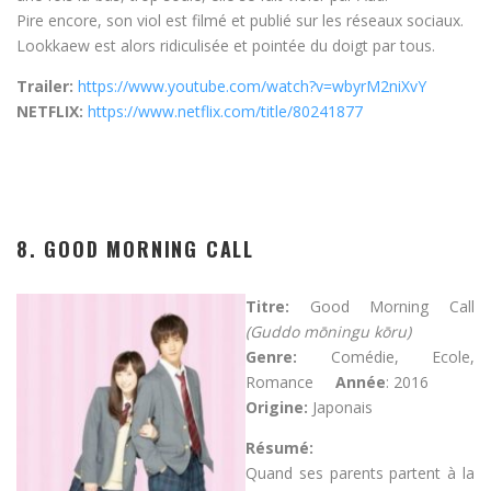
Pire encore, son viol est filmé et publié sur les réseaux sociaux.
Lookkaew est alors ridiculisée et pointée du doigt par tous.
Trailer:
https://www.youtube.com/watch?v=wbyrM2niXvY
NETFLIX:
https://www.netflix.com/title/80241877
8. GOOD MORNING CALL
Titre:
Good Morning Call
(
Guddo mōningu kōru)
Genre:
Comédie, Ecole,
Romance
Année
: 2016
Origine:
Japonais
Résumé:
Quand ses parents partent à la