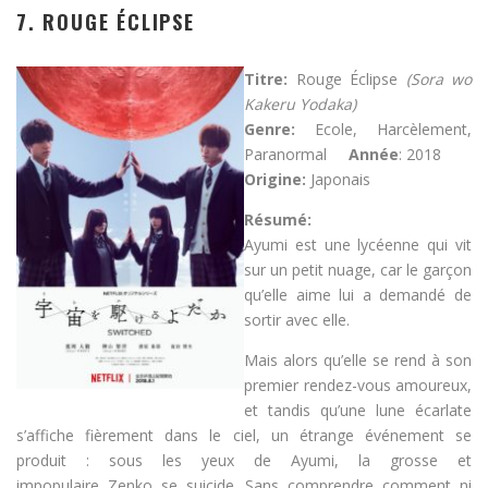
7. ROUGE ÉCLIPSE
Titre:
Rouge Éclipse
(Sora wo
Kakeru Yodaka)
Genre:
Ecole, Harcèlement,
Paranormal
Année
: 2018
Origine:
Japonais
Résumé:
Ayumi est une lycéenne qui vit
sur un petit nuage, car le garçon
qu’elle aime lui a demandé de
sortir avec elle.
Mais alors qu’elle se rend à son
premier rendez-vous amoureux,
et tandis qu’une lune écarlate
s’affiche fièrement dans le ciel, un étrange événement se
produit : sous les yeux de Ayumi, la grosse et
impopulaire Zenko se suicide. Sans comprendre comment ni