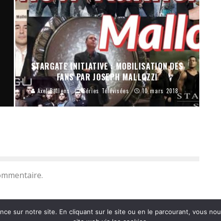
STARGATE INITIATIVE : MOBILISATION DES
FANS PAR JOSEPH MALLOZZI
Axel Bellens
Séries Télévisées
10 mars 2018
ommentaire.
nce sur notre site. En cliquant sur le site ou en le parcourant, vous no