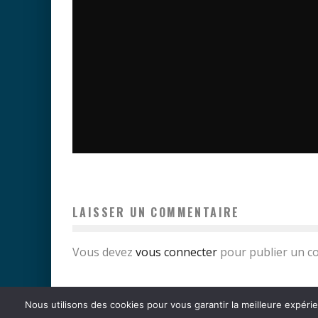
STARGATE INITIATIVE : L’APPEL DES FANS
Axel Bellens
Séries Télévisées
10 mars 2018
LAISSER UN COMMENTAIRE
Vous devez
vous connecter
pour publier un c
Nous utilisons des cookies pour vous garantir la meilleure expérie