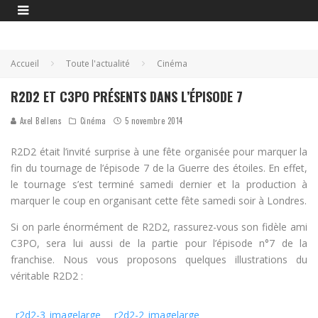
Accueil
Toute l'actualité
Cinéma
R2D2 ET C3PO PRÉSENTS DANS L’ÉPISODE 7
Axel Bellens
Cinéma
5 novembre 2014
R2D2 était l’invité surprise à une fête organisée pour marquer la
fin du tournage de l’épisode 7 de la Guerre des étoiles. En effet,
le tournage s’est terminé samedi dernier et la production à
marquer le coup en organisant cette fête samedi soir à Londres.
Si on parle énormément de R2D2, rassurez-vous son fidèle ami
C3PO, sera lui aussi de la partie pour l’épisode n°7 de la
franchise. Nous vous proposons quelques illustrations du
véritable R2D2 :
r2d2-3_imagelarge
r2d2-2_imagelarge