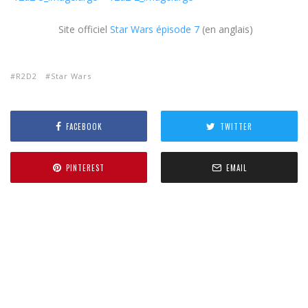
Site officiel
Star Wars épisode 7
(en anglais)
R2D2
Star Wars
FACEBOOK
TWITTER
PINTEREST
EMAIL