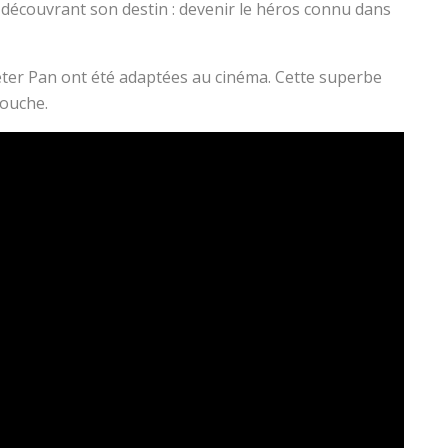
 découvrant son destin : devenir le héros connu dans
Peter Pan ont été adaptées au cinéma. Cette superbe
bouche.