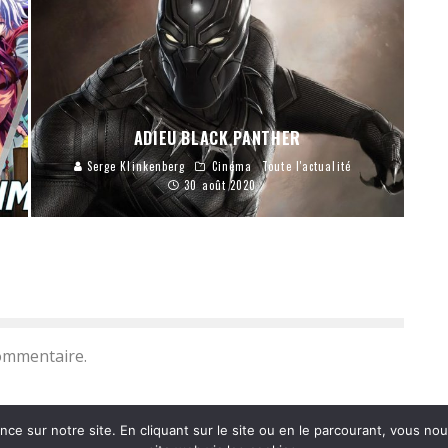
ADIEU BLACK PANTHER
Serge Klinkenberg
Cinéma
Toute l'actualité
30 août 2020
ommentaire.
nce sur notre site. En cliquant sur le site ou en le parcourant, vous no