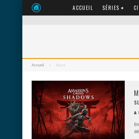
ACCUEIL
SÉRIES
C
Accueil
Naoe
M
s
V
En
dé