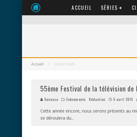
ACCUEIL
SÉRIES
C
Accueil
Jaclyn Smith
55ème Festival de la télévision de
Vanessa
Evènements
Rédaction
5 avril 2015
Cette année encore, nous serons présents au ren
se déroulera du
...