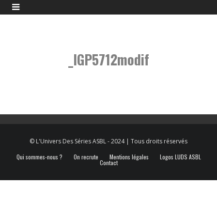
_IGP5712modif
_IGP5712modif
© L'Univers Des Séries ASBL - 2024 | Tous droits réservés
Qui sommes-nous ?
On recrute
Mentions légales
Logos LUDS ASBL
Contact